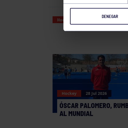
DENEGAR
Hockey
26 NOV 2022
Hockey
28 Jul 2026
ÓSCAR PALOMERO, RUM
AL MUNDIAL