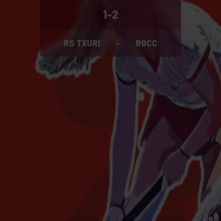
1-2
RS TXURI
-
RGCC