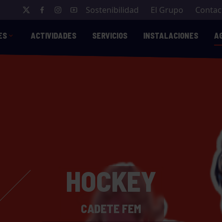
Sostenibilidad
El Grupo
Contac
ES
ACTIVIDADES
SERVICIOS
INSTALACIONES
A
HOCKEY
CADETE FEM