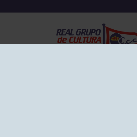
EL GRUPO
Historia
Disti
Ventajas
Empl
Junta directiva
Publi
Canal de Denuncias
Comp
Transparencia
FAQ C