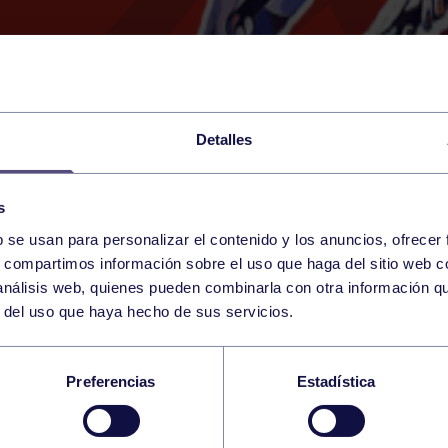
Detalles
s
b se usan para personalizar el contenido y los anuncios, ofrecer
6
s, compartimos información sobre el uso que haga del sitio web 
SATURDAY
SAN SEBASTIÁN (BERA B
12:00 h
 análisis web, quienes pueden combinarla con otra información q
NOVEMBER
r del uso que haya hecho de sus servicios.
E CADETE FEM: RS T
Preferencias
Estadística