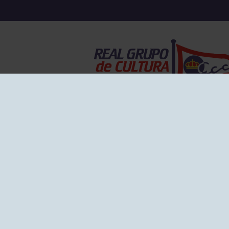
EL GRUPO
Historia
Disti
Ventajas
Empl
Junta directiva
Publi
Canal de Denuncias
Comp
Transparencia
FAQ C