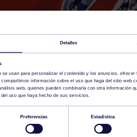
Detalles
s
b se usan para personalizar el contenido y los anuncios, ofrecer
14
s, compartimos información sobre el uso que haga del sitio web 
SUNDAY
RGCC (CAMPO DE HOCKE
13:00 h
 análisis web, quienes pueden combinarla con otra información q
DECEMBER
r del uso que haya hecho de sus servicios.
E MAMIS: SATORRAK
Preferencias
Estadística