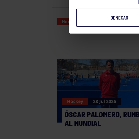
DENEGAR
Hockey
14 DEC 2025
Hockey
28 Jul 2026
ÓSCAR PALOMERO, RUM
AL MUNDIAL