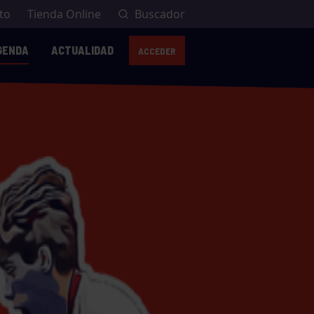
to
Tienda Online
Buscador
GENDA
ACTUALIDAD
ACCEDER