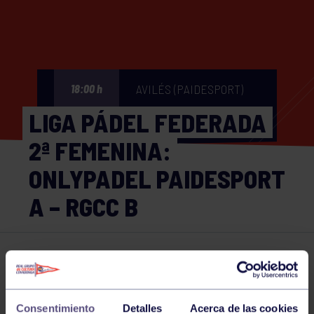
AVILÉS (PAIDESPORT)
18:00 h
LIGA PÁDEL FEDERADA
2ª FEMENINA:
ONLYPADEL PAIDESPORT
A – RGCC B
Pádel
15 JUN 2024
Comparte
Consentimiento
Detalles
Acerca de las cookies