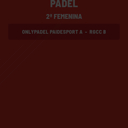
PADEL
2ª FEMENINA
ONLYPADEL PAIDESPORT A
-
RGCC B