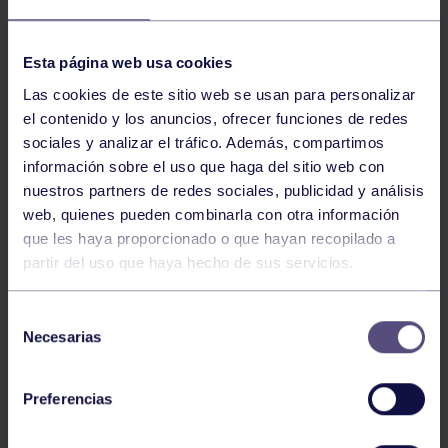
NOTICIAS RELACIONADAS
Esta página web usa cookies
Las cookies de este sitio web se usan para personalizar
el contenido y los anuncios, ofrecer funciones de redes
sociales y analizar el tráfico. Además, compartimos
información sobre el uso que haga del sitio web con
nuestros partners de redes sociales, publicidad y análisis
web, quienes pueden combinarla con otra información
que les haya proporcionado o que hayan recopilado a
partir del uso que haya hecho de sus servicios.
Pádel
29 Jul 2026
EL PÁDEL GRUPISTA SUMA ÉXITOS
Selección
Necesarias
de
consentimiento
Preferencias