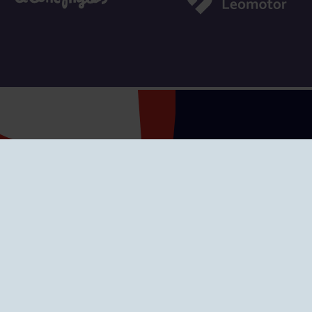
SEDES
CIERRE WEB CURSI
nciones
Cómo llegar
eo