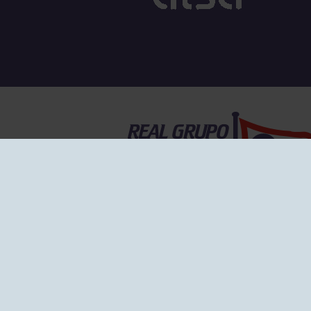
EL GRUPO
Historia
Disti
Ventajas
Empl