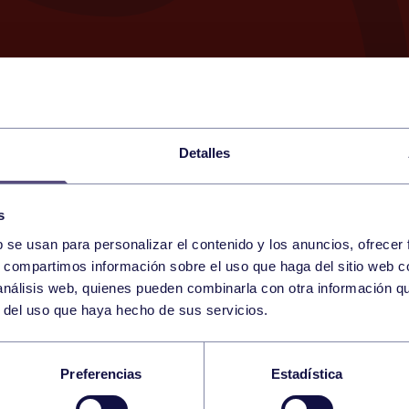
Detalles
s
b se usan para personalizar el contenido y los anuncios, ofrecer
16
s, compartimos información sobre el uso que haga del sitio web 
SUNDAY
RGCC (MAREO)
17:30 h
 análisis web, quienes pueden combinarla con otra información q
JUNE
r del uso que haya hecho de sus servicios.
L FEDERADA 2ª FEM
Preferencias
Estadística