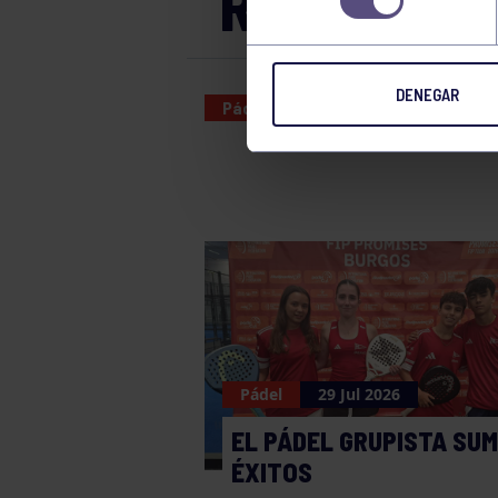
RGCC C – R
DENEGAR
Pádel
16 JUN 2024
Pádel
29 Jul 2026
EL PÁDEL GRUPISTA SU
ÉXITOS