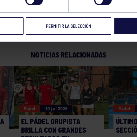
EAL CLUB DE TENIS 
PERMITIR LA SELECCIÓN
NOTICIAS RELACIONADAS
Pádel
10 Jul 2026
Pádel
MA
EL PÁDEL GRUPISTA
ÚLTIMO
BRILLA CON GRANDES
SECCI