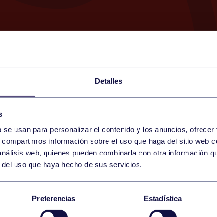
Detalles
s
b se usan para personalizar el contenido y los anuncios, ofrecer
16
s, compartimos información sobre el uso que haga del sitio web 
SUNDAY
RGCC (MAREO)
11:45 h
 análisis web, quienes pueden combinarla con otra información q
APRIL
r del uso que haya hecho de sus servicios.
L FEDERADA 3ª MAS
Preferencias
Estadística