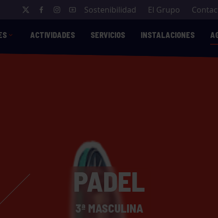
Sostenibilidad
El Grupo
Contac
ES
ACTIVIDADES
SERVICIOS
INSTALACIONES
A
PADEL
3ª MASCULINA