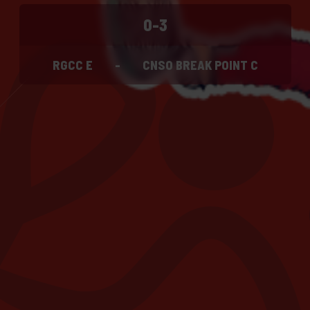
0-3
RGCC E
-
CNSO BREAK POINT C