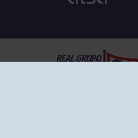
EL GRUPO
Historia
Disti
Ventajas
Empl