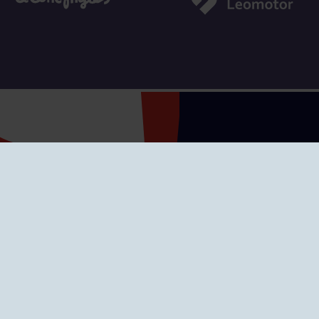
SEDES
CIERRE WEB CURSI
nciones
Cómo llegar
eo