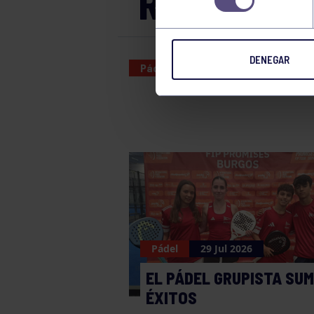
RGCC E – 
DENEGAR
Pádel
16 APR 2023
Pádel
29 Jul 2026
EL PÁDEL GRUPISTA SU
ÉXITOS