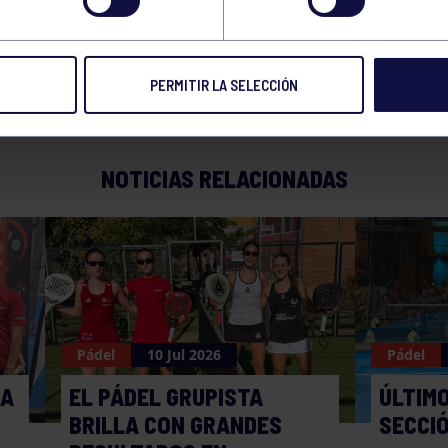
CNSO BREAK POINT C
PERMITIR LA SELECCIÓN
NOTICIAS RELACIONADAS
Pádel
10 Jul 2026
Pádel
MA
EL PÁDEL GRUPISTA
ÚLTIMO
BRILLA CON GRANDES
SECCI