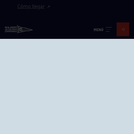
Cómo llegar
EL GRUPO
MENÚ
Avd. Jesús Revuelta, 2 33204
Gijón - Asturias
Cómo llegar
GRUPÍN «PLAYA»
Calle Emilio Tuya, 14, 33202
Gijón, Asturias
Cómo llegar
GRUPO BEGOÑA
Calle Anselmo Cifuentes, 1 33201
Gijón - Asturias