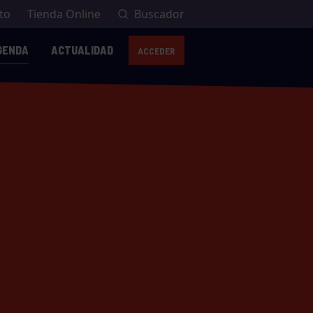
to
Tienda Online
Buscador
GENDA
ACTUALIDAD
ACCEDER