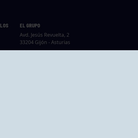
LLOS
EL GRUPO
Avd. Jesús Revuelta, 2
33204 Gijón - Asturias
Cómo llegar
GRUPO BEGOÑA
14,
Calle Anselmo
rias
Cifuentes, 1 33201
Gijón - Asturias
Cómo llegar
ta