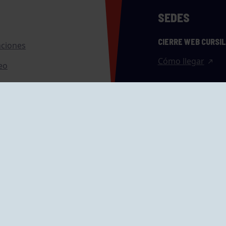
SEDES
CIERRE WEB CURSI
nciones
Cómo llegar
eo
caciones
ras
GRUPÍN «PLAYA»
ontrol Accesos
Calle Emilio Tuya, 
33202 Gijón, Astu
Cómo llegar
GRUPO MAREO
Camín de la Cues