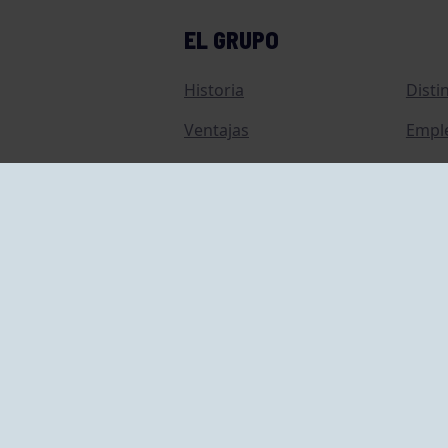
EL GRUPO
Historia
Disti
Ventajas
Empl
Junta directiva
Publi
Canal de Denuncias
Comp
Transparencia
FAQ C