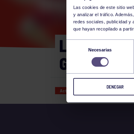
Las cookies de este sitio we
y analizar el tráfico. Ademá
redes sociales, publicidad y
que hayan recopilado a parti
LUNES 17/0
Selección
Necesarias
de
GIMNASIO
consentimiento
DENEGAR
Actividades deportivas
17 APR