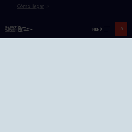
Cómo llegar
EL GRUPO
MENÚ
Avd. Jesús Revuelta, 2 33204
Gijón - Asturias
Cómo llegar
GRUPÍN «PLAYA»
Calle Emilio Tuya, 14, 33202
Gijón, Asturias
Cómo llegar
GRUPO BEGOÑA
Calle Anselmo Cifuentes, 1 33201
Gijón - Asturias