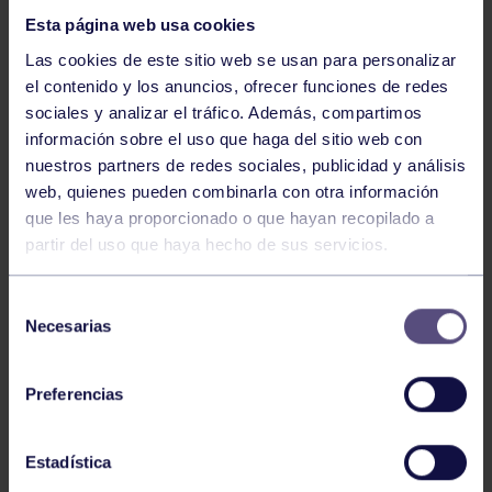
Esta página web usa cookies
Las cookies de este sitio web se usan para personalizar
el contenido y los anuncios, ofrecer funciones de redes
sociales y analizar el tráfico. Además, compartimos
información sobre el uso que haga del sitio web con
nuestros partners de redes sociales, publicidad y análisis
Hockey
28 Jul 2026
web, quienes pueden combinarla con otra información
ÓSCAR PALOMERO, RUMBO AL
que les haya proporcionado o que hayan recopilado a
MUNDIAL
partir del uso que haya hecho de sus servicios.
Selección
Necesarias
de
consentimiento
Preferencias
Estadística
Hockey
28 Jul 2026