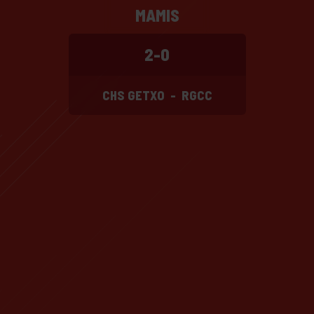
MAMIS
2-0
CHS GETXO
-
RGCC