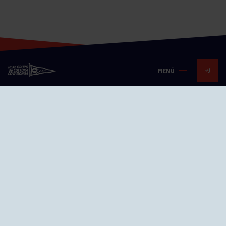
MENÚ
Visita nuestras redes
SEDES
CIERRE WEB CURSILLOS
Cómo llegar
EL GRUPO