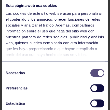
Esta página web usa cookies
Las cookies de este sitio web se usan para personalizar
el contenido y los anuncios, ofrecer funciones de redes
sociales y analizar el tráfico. Además, compartimos
información sobre el uso que haga del sitio web con
nuestros partners de redes sociales, publicidad y análisis
Hockey
28 Jul 2026
web, quienes pueden combinarla con otra información
ÓSCAR PALOMERO, RUMBO AL
que les haya proporcionado o que hayan recopilado a
MUNDIAL
partir del uso que haya hecho de sus servicios.
Selección
Necesarias
de
consentimiento
Preferencias
Estadística
Hockey
28 Jul 2026