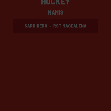
HOCKEY
MAMIS
SARDINERO
-
RST MAGDALENA