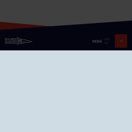
MENÚ
Visita nuestras redes
SEDES
CIERRE WEB CURSILLOS
Cómo llegar
EL GRUPO