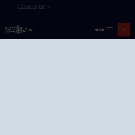
Cómo llegar
EL GRUPO
MENÚ
Avd. Jesús Revuelta, 2 33204
Gijón - Asturias
Cómo llegar
GRUPÍN «PLAYA»
Calle Emilio Tuya, 14, 33202
Gijón, Asturias
Cómo llegar
GRUPO BEGOÑA
Calle Anselmo Cifuentes, 1 33201
Gijón - Asturias