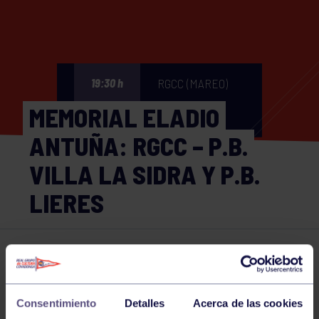
RGCC (MAREO)
19:30 h
MEMORIAL ELADIO
ANTUÑA: RGCC – P.B.
VILLA LA SIDRA Y P.B.
LIERES
Bolos
15 OCT 2024
Comparte
Consentimiento
Detalles
Acerca de las cookies