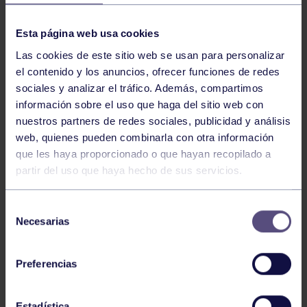
NOTICIAS RELACIONADAS
Esta página web usa cookies
Las cookies de este sitio web se usan para personalizar
el contenido y los anuncios, ofrecer funciones de redes
sociales y analizar el tráfico. Además, compartimos
información sobre el uso que haga del sitio web con
nuestros partners de redes sociales, publicidad y análisis
web, quienes pueden combinarla con otra información
que les haya proporcionado o que hayan recopilado a
partir del uso que haya hecho de sus servicios.
Bolos
03 Ago 2026
GIANIRA REVALIDA TÍTULO Y DAVID
Selección
AVANZA
Necesarias
de
consentimiento
Preferencias
Estadística