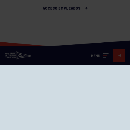
ACCESO EMPLEADOS
MENÚ
Visita nuestras redes
SEDES
CIERRE WEB CURSILLOS