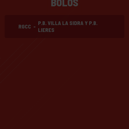
BOLOS
P.B. VILLA LA SIDRA Y P.B.
RGCC
-
LIERES