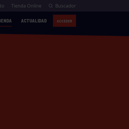
to
Tienda Online
Buscador
GENDA
ACTUALIDAD
ACCEDER