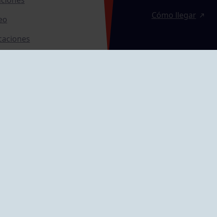
Cómo llegar
eo
caciones
ras
GRUPÍN «PLAYA»
ontrol Accesos
Calle Emilio Tuya, 
33202 Gijón, Astu
Cómo llegar
GRUPO MAREO
Camín de la Cues
Gil, nº 290
Cómo llegar