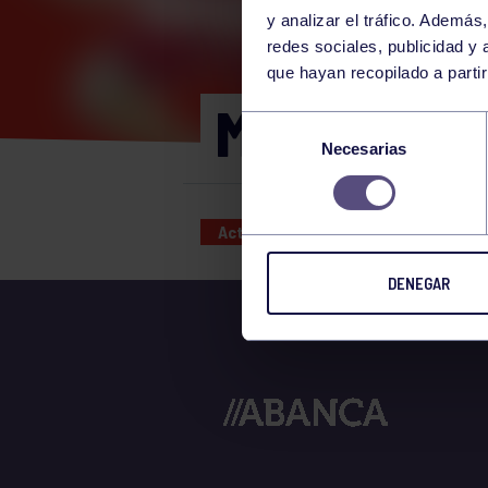
y analizar el tráfico. Ademá
redes sociales, publicidad y
que hayan recopilado a parti
MI PRIMER
Selección
Necesarias
de
consentimiento
Actividades deportivas
03 JUL
DENEGAR