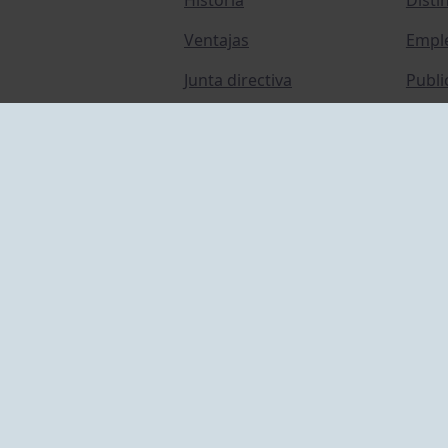
Ventajas
Empl
Junta directiva
Publi
Canal de Denuncias
Comp
Transparencia
FAQ C
ACCESO EMPLEADOS