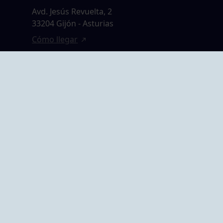
Avd. Jesús Revuelta, 2
33204 Gijón - Asturias
Cómo llegar
GRUPO BEGOÑA
14,
Calle Anselmo
rias
Cifuentes, 1 33201
Gijón - Asturias
Cómo llegar
ta