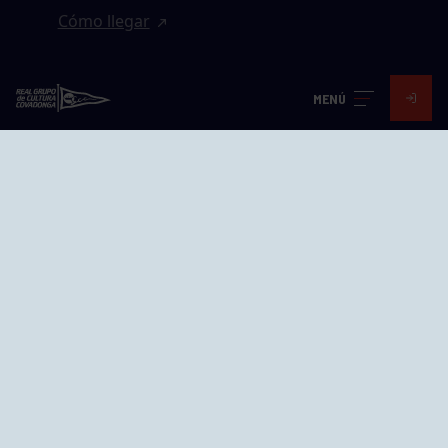
Cómo llegar
EL GRUPO
MENÚ
Avd. Jesús Revuelta, 2 33204
Gijón - Asturias
Cómo llegar
GRUPÍN «PLAYA»
Calle Emilio Tuya, 14, 33202
Gijón, Asturias
Cómo llegar
GRUPO BEGOÑA
Calle Anselmo Cifuentes, 1 33201
Gijón - Asturias