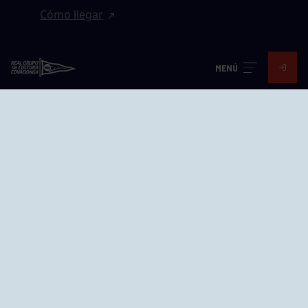
Cómo llegar
EL GRUPO
MENÚ
Avd. Jesús Revuelta, 2 33204
Gijón - Asturias
Cómo llegar
GRUPÍN «PLAYA»
Calle Emilio Tuya, 14, 33202
Gijón, Asturias
Cómo llegar
GRUPO BEGOÑA
Calle Anselmo Cifuentes, 1 33201
Gijón - Asturias