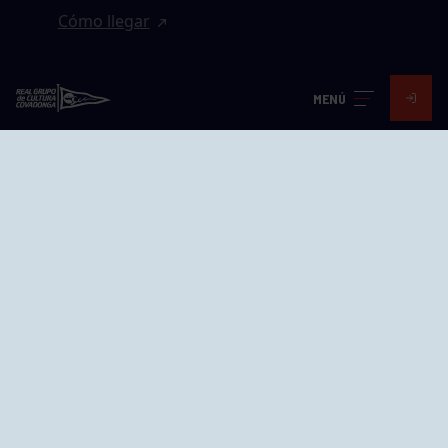
Cómo llegar
EL GRUPO
MENÚ
Avd. Jesús Revuelta, 2 33204
Gijón - Asturias
Cómo llegar
GRUPÍN «PLAYA»
Calle Emilio Tuya, 14, 33202
Gijón, Asturias
Cómo llegar
GRUPO BEGOÑA
Calle Anselmo Cifuentes, 1 33201
Gijón - Asturias