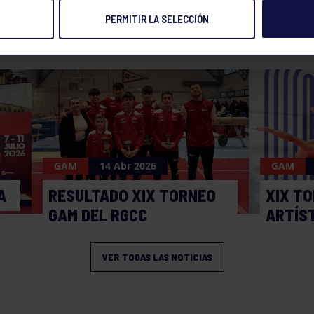
PERMITIR LA SELECCIÓN
NOTICIAS RELACIONADAS
GAM
14 Abr 2026
GAM
A
RESULTADO XIX TORNEO
XIX TO
GAM DEL RGCC
ARTÍS
VER TODAS LAS NOTICIAS