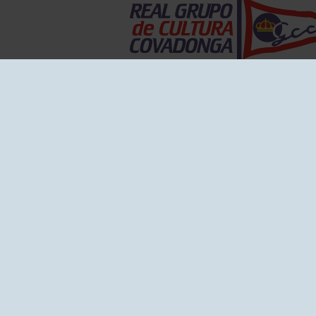
EL GRUPO
Historia
Disti
Ventajas
Empl
Junta directiva
Publi
Canal de Denuncias
Comp
Transparencia
FAQ C