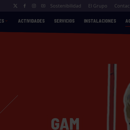
Sostenibilidad
El Grupo
Contac
ES
ACTIVIDADES
SERVICIOS
INSTALACIONES
A
GAM