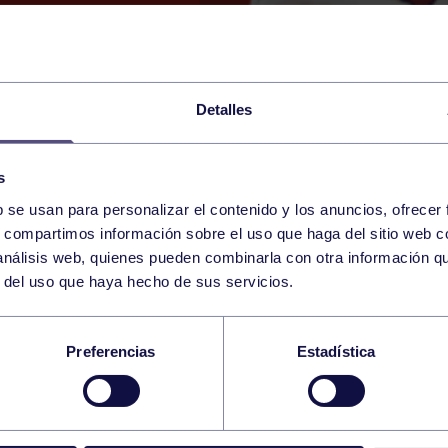
Detalles
s
b se usan para personalizar el contenido y los anuncios, ofrecer
3
s, compartimos información sobre el uso que haga del sitio web 
TUESDAY
RGCC (GIMNASIO)
11:30 h
 análisis web, quienes pueden combinarla con otra información q
SEPTEMBER
r del uso que haya hecho de sus servicios.
 SOCIAL
Preferencias
Estadística