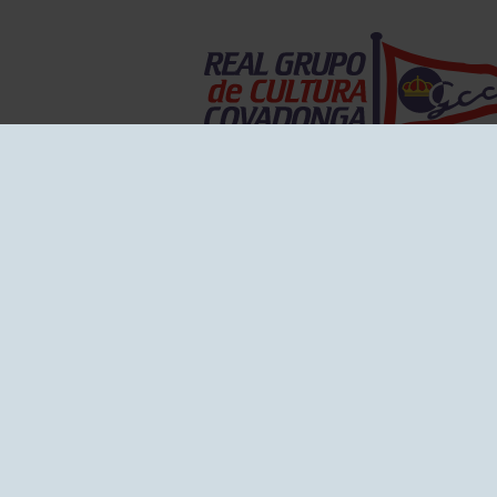
EL GRUPO
Historia
Disti
Ventajas
Empl
Junta directiva
Publi
Canal de Denuncias
Comp
Transparencia
FAQ C