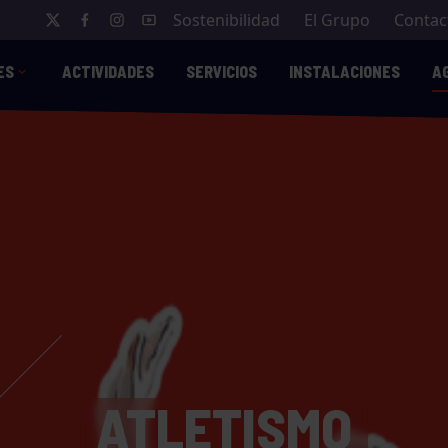
Sostenibilidad
El Grupo
Contac
ES
ACTIVIDADES
SERVICIOS
INSTALACIONES
A
ATLETISMO