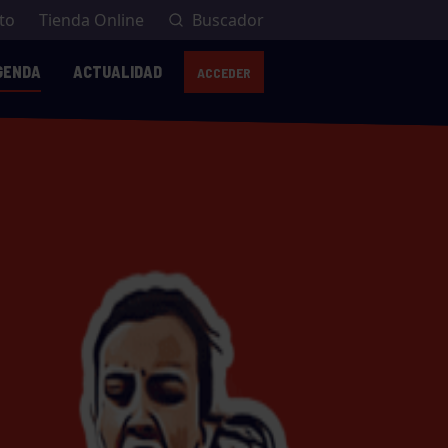
to
Tienda Online
Buscador
GENDA
ACTUALIDAD
ACCEDER