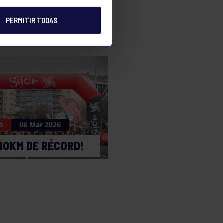
PERMITIR TODAS
o
08 Mar 2026
10KM DE RÉCORD!