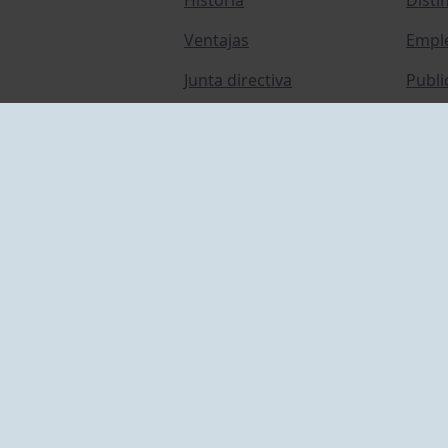
Ventajas
Empl
Junta directiva
Publi
Canal de Denuncias
Comp
Transparencia
FAQ C
ACCESO EMPLEADOS