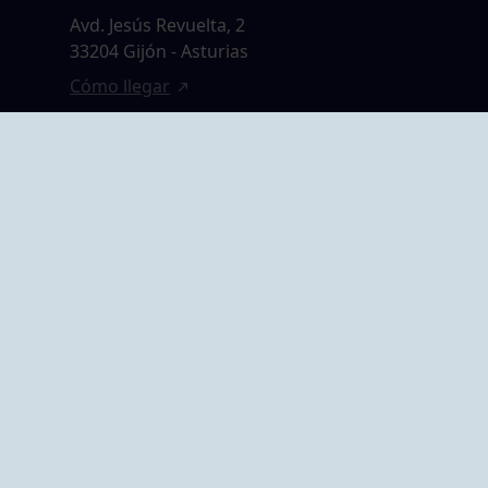
Avd. Jesús Revuelta, 2
33204 Gijón - Asturias
Cómo llegar
GRUPO BEGOÑA
14,
Calle Anselmo
rias
Cifuentes, 1 33201
Gijón - Asturias
Cómo llegar
ta