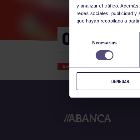
y analizar el tráfico. Ademá
redes sociales, publicidad y
que hayan recopilado a parti
OLIMPIADA
Selección
Necesarias
de
consentimiento
Actividades deportivas
24 AUG
DENEGAR