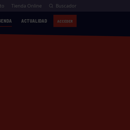
to
Tienda Online
Buscador
GENDA
ACTUALIDAD
ACCEDER