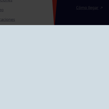
Cómo llegar
eo
caciones
ras
GRUPÍN «PLAYA»
ontrol Accesos
Calle Emilio Tuya, 
33202 Gijón, Astu
Cómo llegar
GRUPO MAREO
Camín de la Cues
Gil, nº 290
Cómo llegar