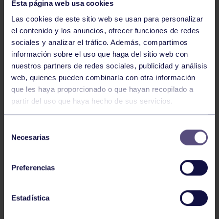
Esta página web usa cookies
Las cookies de este sitio web se usan para personalizar
el contenido y los anuncios, ofrecer funciones de redes
sociales y analizar el tráfico. Además, compartimos
información sobre el uso que haga del sitio web con
Natación
27 Jul 2026
nuestros partners de redes sociales, publicidad y análisis
CAMPEONATO DE ESPAÑA DE
web, quienes pueden combinarla con otra información
NATACIÓN ADAPTADA
que les haya proporcionado o que hayan recopilado a
partir del uso que haya hecho de sus servicios.
Selección
Necesarias
de
consentimiento
Preferencias
Natación
27 Jul 2026
Estadística
CAMPEONATO DE ESPAÑA JÚNIOR DE