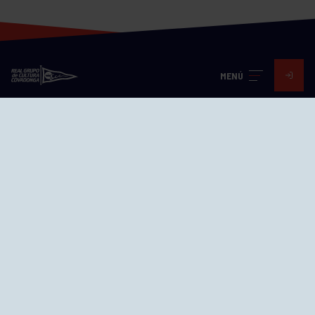
MENÚ
Visita nuestras redes
SEDES
CIERRE WEB CURSILLOS
Cómo llegar
EL GRUPO
Avd. Jesús Revuelta, 2 33204