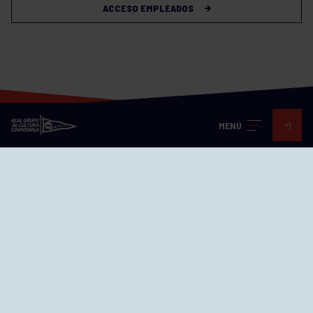
ACCESO EMPLEADOS
MENÚ
Visita nuestras redes
SEDES
CIERRE WEB CURSILLOS
Cómo llegar