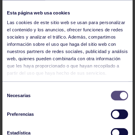
NOTICIAS RELACIONADAS
Esta página web usa cookies
Las cookies de este sitio web se usan para personalizar
el contenido y los anuncios, ofrecer funciones de redes
sociales y analizar el tráfico. Además, compartimos
información sobre el uso que haga del sitio web con
nuestros partners de redes sociales, publicidad y análisis
web, quienes pueden combinarla con otra información
Natación
27 Jul 2026
que les haya proporcionado o que hayan recopilado a
partir del uso que haya hecho de sus servicios.
CAMPEONATO DE ESPAÑA DE
NATACIÓN ADAPTADA
Selección
Necesarias
de
consentimiento
Preferencias
Estadística