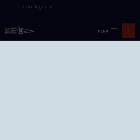
Cómo llegar
EL GRUPO
MENÚ
Avd. Jesús Revuelta, 2 33204
Gijón - Asturias
Cómo llegar
GRUPÍN «PLAYA»
Calle Emilio Tuya, 14, 33202
Gijón, Asturias
Cómo llegar
GRUPO BEGOÑA
Calle Anselmo Cifuentes, 1 33201
Gijón - Asturias