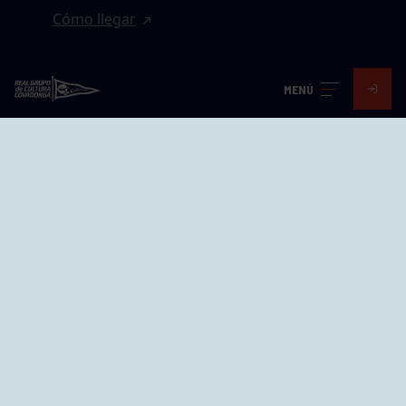
Cómo llegar
EL GRUPO
MENÚ
Avd. Jesús Revuelta, 2 33204
Gijón - Asturias
Cómo llegar
GRUPÍN «PLAYA»
Calle Emilio Tuya, 14, 33202
Gijón, Asturias
Cómo llegar
GRUPO BEGOÑA
Calle Anselmo Cifuentes, 1 33201
Gijón - Asturias