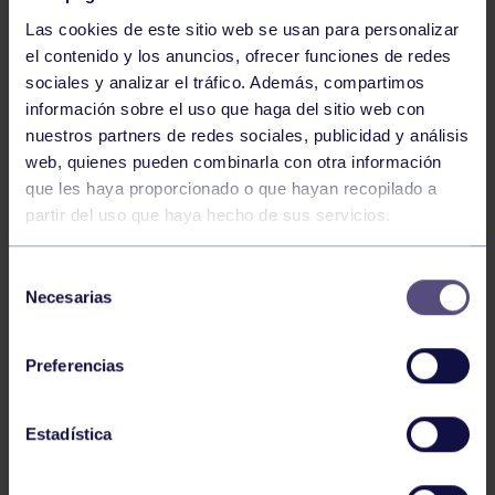
Las cookies de este sitio web se usan para personalizar
el contenido y los anuncios, ofrecer funciones de redes
sociales y analizar el tráfico. Además, compartimos
información sobre el uso que haga del sitio web con
nuestros partners de redes sociales, publicidad y análisis
Baloncesto
13 Abr 2026
web, quienes pueden combinarla con otra información
que les haya proporcionado o que hayan recopilado a
ÚLTIMOS RESULTADOS DE LA SECCIÓN
partir del uso que haya hecho de sus servicios.
Selección
Necesarias
de
consentimiento
Preferencias
Baloncesto
03 Feb 2026
Estadística
XI TORNEO DE CARNAVAL