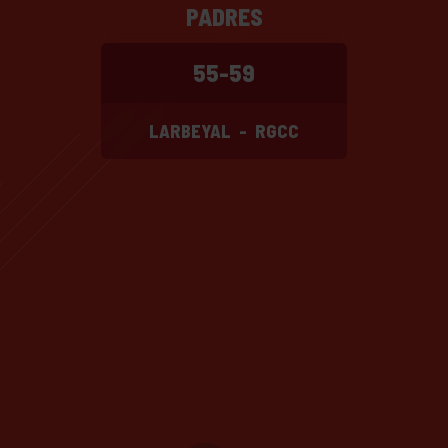
PADRES
55-59
LARBEYAL
-
RGCC