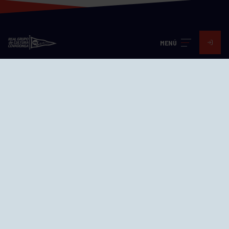
MENÚ
Visita nuestras redes
SEDES
CIERRE WEB CURSILLOS
Cómo llegar
EL GRUPO
Avd. Jesús Revuelta, 2 33204
Gijón - Asturias