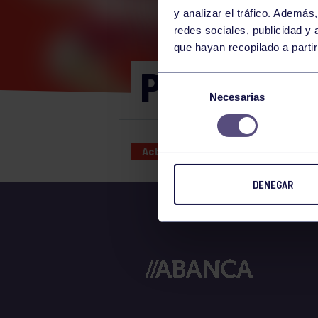
y analizar el tráfico. Ademá
redes sociales, publicidad y
que hayan recopilado a parti
PILATES R
Selección
Necesarias
de
consentimiento
Actividades deportivas
22 JUN
DENEGAR