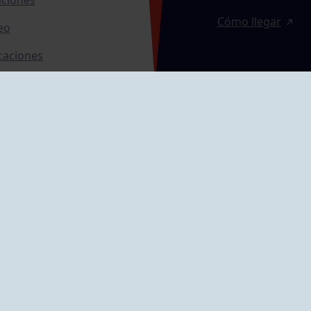
Cómo llegar
eo
caciones
ras
GRUPÍN «PLAYA»
ontrol Accesos
Calle Emilio Tuya, 
33202 Gijón, Astu
Cómo llegar
GRUPO MAREO
Camín de la Cues
Gil, nº 290
Cómo llegar