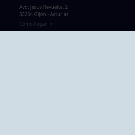
Avd. Jesús Revuelta, 2
33204 Gijón - Asturias
Cómo llegar
GRUPO BEGOÑA
14,
Calle Anselmo
rias
Cifuentes, 1 33201
Gijón - Asturias
Cómo llegar
ta