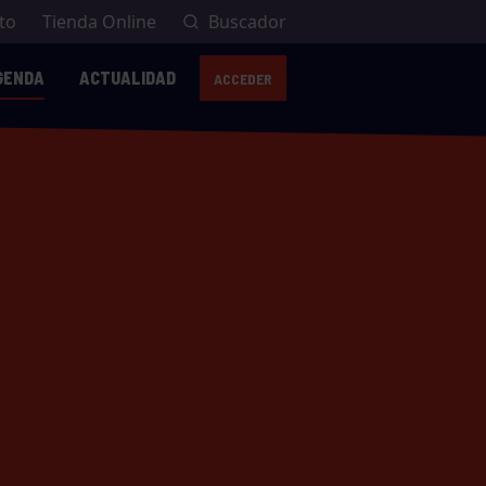
to
Tienda Online
Buscador
GENDA
ACTUALIDAD
ACCEDER