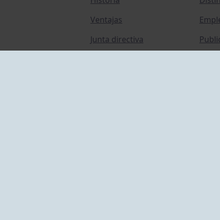
Ventajas
Empl
Junta directiva
Publi
Canal de Denuncias
Comp
Transparencia
FAQ C
ACCESO EMPLEADOS