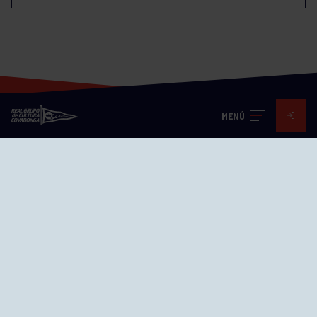
MENÚ
Visita nuestras redes
SEDES
CIERRE WEB CURSILLOS
Cómo llegar