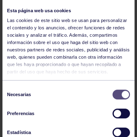
NOTICIAS RELACIONADAS
Esta página web usa cookies
Las cookies de este sitio web se usan para personalizar
el contenido y los anuncios, ofrecer funciones de redes
sociales y analizar el tráfico. Además, compartimos
información sobre el uso que haga del sitio web con
nuestros partners de redes sociales, publicidad y análisis
web, quienes pueden combinarla con otra información
que les haya proporcionado o que hayan recopilado a
partir del uso que haya hecho de sus servicios.
Voleibol
27 Abr 2026
CAMPEONAS DE ASTURIAS
Selección
Necesarias
de
consentimiento
Preferencias
Estadística