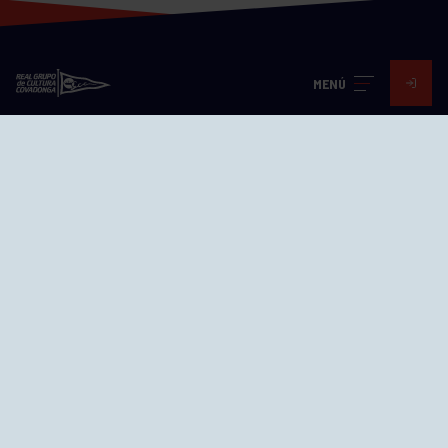
MENÚ
Visita nuestras redes
SEDES
CIERRE WEB CURSILLOS
Cómo llegar
EL GRUPO
Avd. Jesús Revuelta, 2 33204
Gijón - Asturias