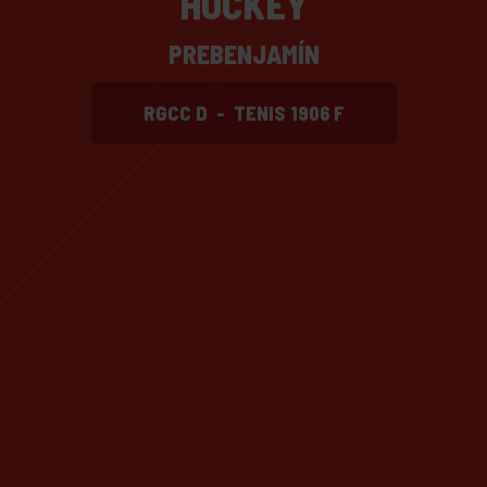
HOCKEY
PREBENJAMÍN
RGCC D
-
TENIS 1906 F