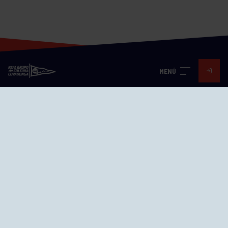
MENÚ
Visita nuestras redes
SEDES
CIERRE WEB CURSILLOS
Cómo llegar
EL GRUPO