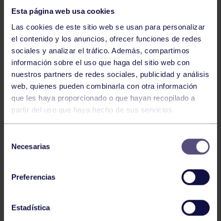
Esta página web usa cookies
Las cookies de este sitio web se usan para personalizar
el contenido y los anuncios, ofrecer funciones de redes
sociales y analizar el tráfico. Además, compartimos
información sobre el uso que haga del sitio web con
nuestros partners de redes sociales, publicidad y análisis
Hockey
28 Jul 2026
web, quienes pueden combinarla con otra información
ÓSCAR PALOMERO, RUMBO AL
que les haya proporcionado o que hayan recopilado a
MUNDIAL
partir del uso que haya hecho de sus servicios.
Selección
Necesarias
de
consentimiento
Preferencias
Estadística
Hockey
28 Jul 2026