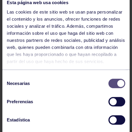
Esta página web usa cookies
Las cookies de este sitio web se usan para personalizar
el contenido y los anuncios, ofrecer funciones de redes
sociales y analizar el tráfico. Además, compartimos
información sobre el uso que haga del sitio web con
nuestros partners de redes sociales, publicidad y análisis
Coros y danzas
09 Abr 2026
web, quienes pueden combinarla con otra información
UN VERANO LLENO DE ACTUACIONES
que les haya proporcionado o que hayan recopilado a
partir del uso que haya hecho de sus servicios.
Selección
Necesarias
de
consentimiento
Preferencias
Coros y danzas
28 Sep 2025
Estadística
CELEBRAMOS MEDIO SIGLO DE