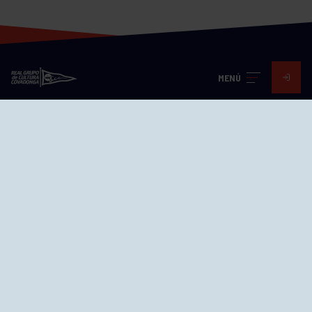
MENÚ
Visita nuestras redes
SEDES
CIERRE WEB CURSILLOS
Cómo llegar
EL GRUPO
Avd. Jesús Revuelta, 2 33204