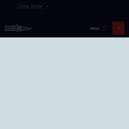
Cómo llegar
EL GRUPO
MENÚ
Avd. Jesús Revuelta, 2 33204
Gijón - Asturias
Cómo llegar
GRUPÍN «PLAYA»
Calle Emilio Tuya, 14, 33202
Gijón, Asturias
Cómo llegar
GRUPO BEGOÑA
Calle Anselmo Cifuentes, 1 33201
Gijón - Asturias