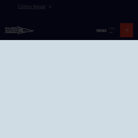
Cómo llegar
EL GRUPO
MENÚ
Avd. Jesús Revuelta, 2 33204
Gijón - Asturias
Cómo llegar
GRUPÍN «PLAYA»
Calle Emilio Tuya, 14, 33202
Gijón, Asturias
Cómo llegar
GRUPO BEGOÑA
Calle Anselmo Cifuentes, 1 33201
Gijón - Asturias