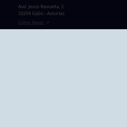
Avd. Jesús Revuelta, 2
33204 Gijón - Asturias
Cómo llegar
GRUPO BEGOÑA
14,
Calle Anselmo
rias
Cifuentes, 1 33201
Gijón - Asturias
Cómo llegar
ta