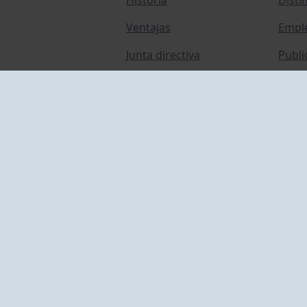
Ventajas
Empl
Junta directiva
Publi
Canal de Denuncias
Comp
Transparencia
FAQ C
ACCESO EMPLEADOS