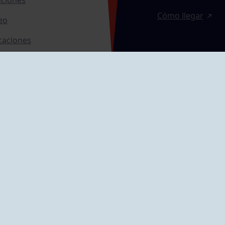
Cómo llegar
eo
caciones
ras
GRUPÍN «PLAYA»
ontrol Accesos
Calle Emilio Tuya, 
33202 Gijón, Astu
Cómo llegar
GRUPO MAREO
Camín de la Cues
Gil, nº 290
Cómo llegar