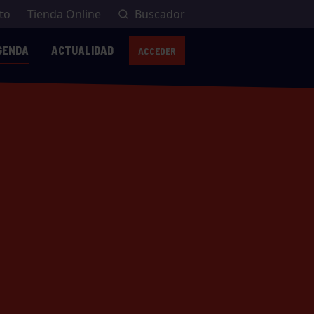
to
Tienda Online
Buscador
GENDA
ACTUALIDAD
ACCEDER