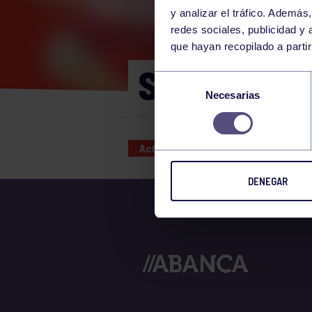
y analizar el tráfico. Ademá
redes sociales, publicidad y
que hayan recopilado a parti
SÁBADO 3 
Selección
Necesarias
de
consentimiento
Actividades deportivas
03 JUN
DENEGAR