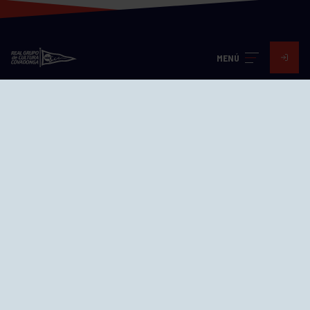
MENÚ
Visita nuestras redes
SEDES
CIERRE WEB CURSILLOS
Cómo llegar
EL GRUPO
Avd. Jesús Revuelta, 2 33204
Gijón - Asturias