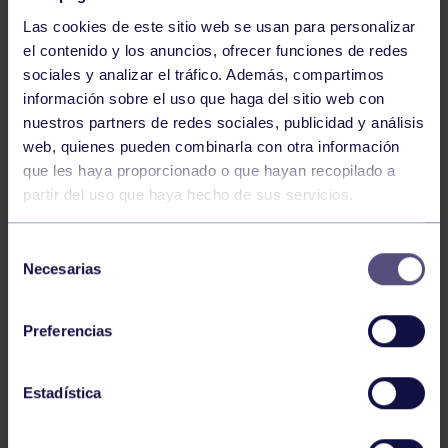
Las cookies de este sitio web se usan para personalizar
el contenido y los anuncios, ofrecer funciones de redes
sociales y analizar el tráfico. Además, compartimos
información sobre el uso que haga del sitio web con
nuestros partners de redes sociales, publicidad y análisis
Baloncesto
13 Abr 2026
web, quienes pueden combinarla con otra información
que les haya proporcionado o que hayan recopilado a
ÚLTIMOS RESULTADOS DE LA SECCIÓN
partir del uso que haya hecho de sus servicios.
Selección
Necesarias
de
consentimiento
Preferencias
Baloncesto
03 Feb 2026
Estadística
XI TORNEO DE CARNAVAL