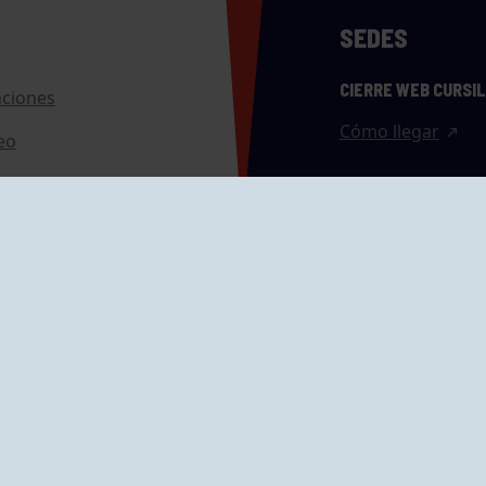
SEDES
CIERRE WEB CURSI
nciones
Cómo llegar
eo
caciones
ras
GRUPÍN «PLAYA»
ontrol Accesos
Calle Emilio Tuya, 
33202 Gijón, Astu
Cómo llegar
GRUPO MAREO
Camín de la Cues