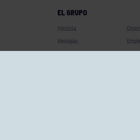
EL GRUPO
Historia
Disti
Ventajas
Empl
Junta directiva
Publi
Canal de Denuncias
Comp
Transparencia
FAQ C