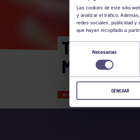
Las cookies de este sitio we
y analizar el tráfico. Ademá
redes sociales, publicidad y
que hayan recopilado a parti
TARDES DI
Selección
Necesarias
de
MAYO (4 A
consentimiento
DENEGAR
Actividades deportivas
21 MAY