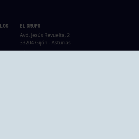
LLOS
EL GRUPO
Avd. Jesús Revuelta, 2
33204 Gijón - Asturias
Cómo llegar
GRUPO BEGOÑA
14,
Calle Anselmo
rias
Cifuentes, 1 33201
Gijón - Asturias
Cómo llegar
ta