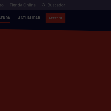
to
Tienda Online
Buscador
GENDA
ACTUALIDAD
ACCEDER