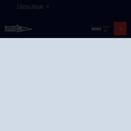
Cómo llegar
EL GRUPO
MENÚ
Avd. Jesús Revuelta, 2 33204
Gijón - Asturias
Cómo llegar
GRUPÍN «PLAYA»
Calle Emilio Tuya, 14, 33202
Gijón, Asturias
Cómo llegar
GRUPO BEGOÑA
Calle Anselmo Cifuentes, 1 33201
Gijón - Asturias