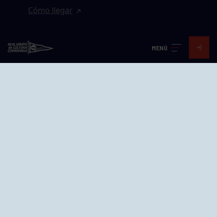
Cómo llegar
EL GRUPO
MENÚ
Avd. Jesús Revuelta, 2 33204
Gijón - Asturias
Cómo llegar
GRUPÍN «PLAYA»
Calle Emilio Tuya, 14, 33202
Gijón, Asturias
Cómo llegar
GRUPO BEGOÑA
Calle Anselmo Cifuentes, 1 33201
Gijón - Asturias