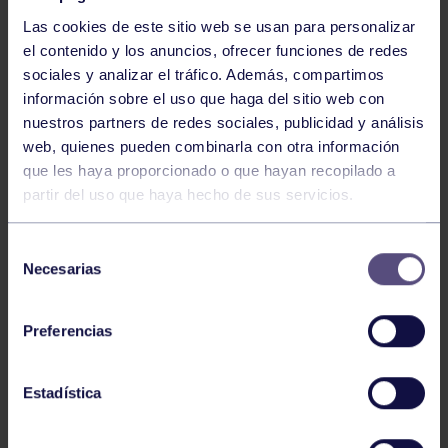
Las cookies de este sitio web se usan para personalizar
el contenido y los anuncios, ofrecer funciones de redes
sociales y analizar el tráfico. Además, compartimos
información sobre el uso que haga del sitio web con
nuestros partners de redes sociales, publicidad y análisis
Voleibol
27 Abr 2026
web, quienes pueden combinarla con otra información
que les haya proporcionado o que hayan recopilado a
CAMPEONAS DE ASTURIAS
partir del uso que haya hecho de sus servicios.
Selección
Necesarias
de
consentimiento
Preferencias
Voleibol
21 Abr 2026
Estadística
PLAY OFF