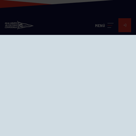
MENÚ
Visita nuestras redes
SEDES
CIERRE WEB CURSILLOS
Cómo llegar
EL GRUPO
Avd. Jesús Revuelta, 2 33204
Gijón - Asturias