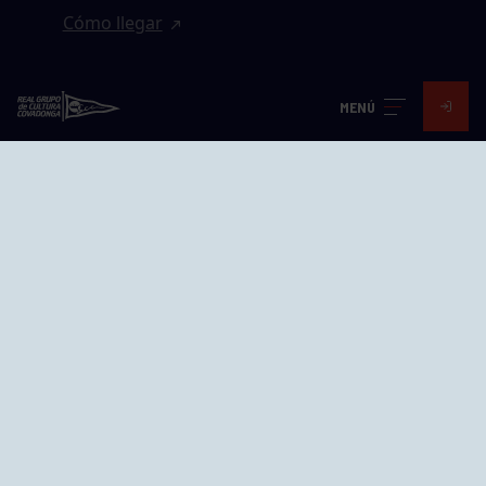
Cómo llegar
EL GRUPO
MENÚ
Avd. Jesús Revuelta, 2 33204
Gijón - Asturias
Cómo llegar
GRUPÍN «PLAYA»
Calle Emilio Tuya, 14, 33202
Gijón, Asturias
Cómo llegar
GRUPO BEGOÑA
Calle Anselmo Cifuentes, 1 33201
Gijón - Asturias