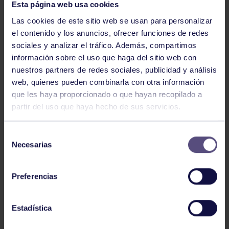
Esta página web usa cookies
Las cookies de este sitio web se usan para personalizar
el contenido y los anuncios, ofrecer funciones de redes
sociales y analizar el tráfico. Además, compartimos
información sobre el uso que haga del sitio web con
nuestros partners de redes sociales, publicidad y análisis
Bolos
03 Ago 2026
web, quienes pueden combinarla con otra información
GIANIRA REVALIDA TÍTULO Y DAVID
que les haya proporcionado o que hayan recopilado a
partir del uso que haya hecho de sus servicios.
AVANZA
Selección
Necesarias
de
consentimiento
Preferencias
Estadística
Bolos
31 Jul 2026