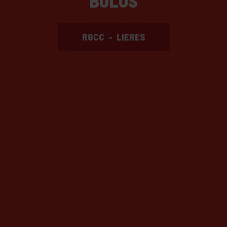
BOLOS
RGCC
-
LIERES