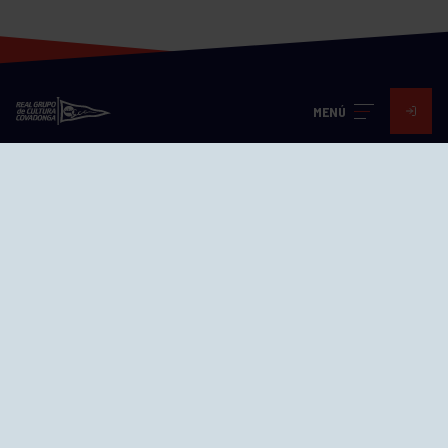
MENÚ
Visita nuestras redes
SEDES
CIERRE WEB CURSILLOS
Cómo llegar
EL GRUPO
Avd. Jesús Revuelta, 2 33204