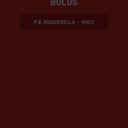
BOLOS
P.B. RIBADESELLA
-
RGCC