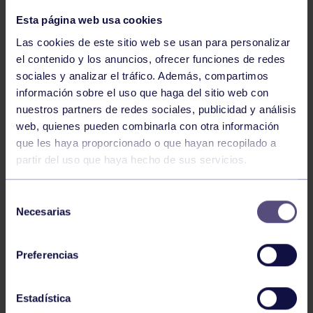
Esta página web usa cookies
Las cookies de este sitio web se usan para personalizar
el contenido y los anuncios, ofrecer funciones de redes
sociales y analizar el tráfico. Además, compartimos
información sobre el uso que haga del sitio web con
nuestros partners de redes sociales, publicidad y análisis
web, quienes pueden combinarla con otra información
Bolos
03 Ago 2026
que les haya proporcionado o que hayan recopilado a
partir del uso que haya hecho de sus servicios.
GIANIRA REVALIDA TÍTULO Y DAVID
AVANZA
Selección
Necesarias
de
consentimiento
Preferencias
Estadística