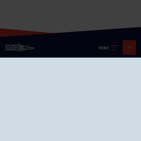
MENÚ
Visita nuestras redes
SEDES
CIERRE WEB CURSILLOS
Cómo llegar