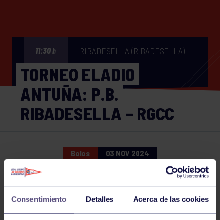
RIBADESELLA (RIBADESELLA)
11:30 h
TORNEO ELADIO
ANTUÑA: P.B.
RIBADESELLA – RGCC
Bolos
03 NOV 2024
Comparte
Consentimiento
Detalles
Acerca de las cookies
NOTICIAS RELACIONADAS