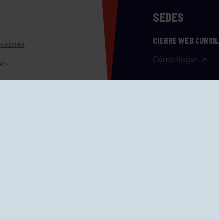
SEDES
CIERRE WEB CURSI
nciones
Cómo llegar
eo
caciones
ras
GRUPÍN «PLAYA»
ontrol Accesos
Calle Emilio Tuya, 
33202 Gijón, Astu
Cómo llegar
GRUPO MAREO
Camín de la Cues