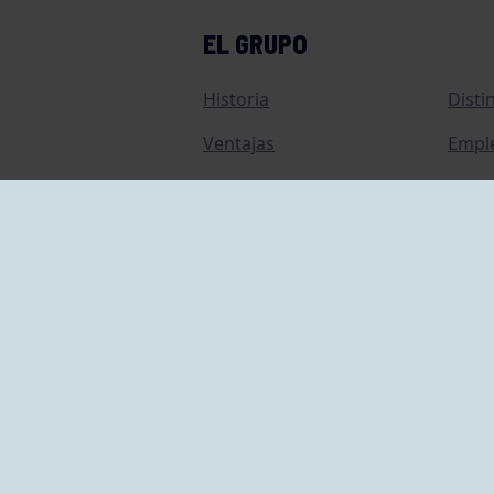
EL GRUPO
Historia
Disti
Ventajas
Empl
Junta directiva
Publi
Canal de Denuncias
Comp
Transparencia
FAQ C