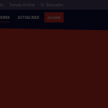
to
Tienda Online
Buscador
GENDA
ACTUALIDAD
ACCEDER