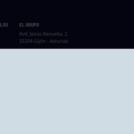
LLOS
EL GRUPO
Avd. Jesús Revuelta, 2
33204 Gijón - Asturias
Cómo llegar
GRUPO BEGOÑA
14,
Calle Anselmo
rias
Cifuentes, 1 33201
Gijón - Asturias
Cómo llegar
ta