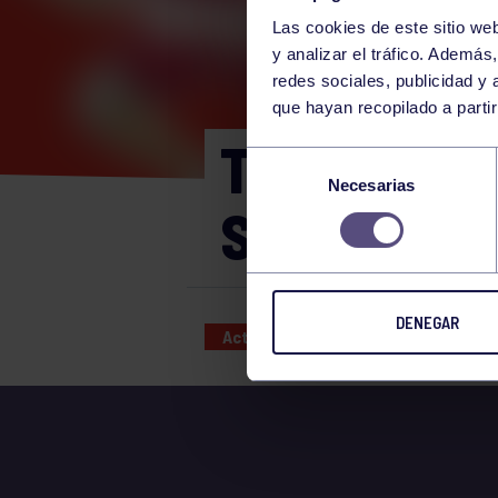
Las cookies de este sitio we
y analizar el tráfico. Ademá
redes sociales, publicidad y
que hayan recopilado a parti
TORNEO PA
Selección
Necesarias
de
SOCIOS
consentimiento
DENEGAR
Actividades deportivas
15 JUN