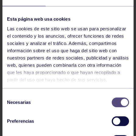
NOTICIAS RELACIONADAS
Esta página web usa cookies
Las cookies de este sitio web se usan para personalizar
el contenido y los anuncios, ofrecer funciones de redes
sociales y analizar el tráfico. Además, compartimos
información sobre el uso que haga del sitio web con
nuestros partners de redes sociales, publicidad y análisis
web, quienes pueden combinarla con otra información
que les haya proporcionado o que hayan recopilado a
partir del uso que haya hecho de sus servicios.
Hockey
28 Jul 2026
ÓSCAR PALOMERO, RUMBO AL
Selección
MUNDIAL
Necesarias
de
consentimiento
Preferencias