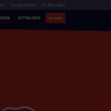
to
Tienda Online
Buscador
GENDA
ACTUALIDAD
ACCEDER