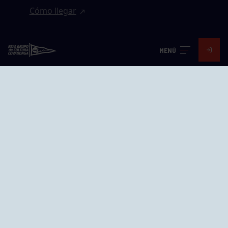
Cómo llegar
EL GRUPO
MENÚ
Avd. Jesús Revuelta, 2 33204
Gijón - Asturias
Cómo llegar
GRUPÍN «PLAYA»
Calle Emilio Tuya, 14, 33202
Gijón, Asturias
Cómo llegar
GRUPO BEGOÑA
Calle Anselmo Cifuentes, 1 33201
Gijón - Asturias