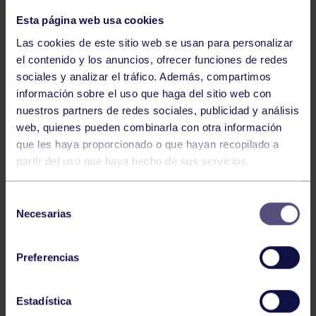
Esta página web usa cookies
Las cookies de este sitio web se usan para personalizar
el contenido y los anuncios, ofrecer funciones de redes
sociales y analizar el tráfico. Además, compartimos
información sobre el uso que haga del sitio web con
nuestros partners de redes sociales, publicidad y análisis
web, quienes pueden combinarla con otra información
Tenis
05 Ago 2026
que les haya proporcionado o que hayan recopilado a
partir del uso que haya hecho de sus servicios.
VII TORNEO ABANCA
Selección
Necesarias
de
consentimiento
Preferencias
Estadística
Tenis
15 Jul 2026