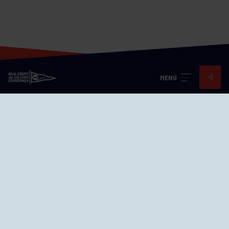
MENÚ
Visita nuestras redes
SEDES
CIERRE WEB CURSILLOS
Cómo llegar