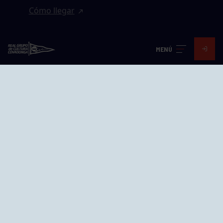
Cómo llegar
EL GRUPO
MENÚ
Avd. Jesús Revuelta, 2 33204
Gijón - Asturias
Cómo llegar
GRUPÍN «PLAYA»
Calle Emilio Tuya, 14, 33202
Gijón, Asturias
Cómo llegar
GRUPO BEGOÑA
Calle Anselmo Cifuentes, 1 33201
Gijón - Asturias