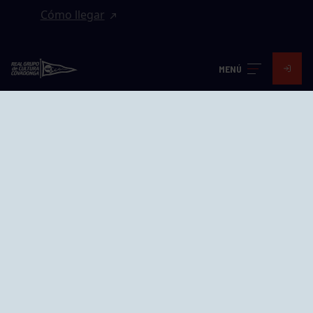
Cómo llegar
EL GRUPO
MENÚ
Avd. Jesús Revuelta, 2 33204
Gijón - Asturias
Cómo llegar
GRUPÍN «PLAYA»
Calle Emilio Tuya, 14, 33202
Gijón, Asturias
Cómo llegar
GRUPO BEGOÑA
Calle Anselmo Cifuentes, 1 33201
Gijón - Asturias