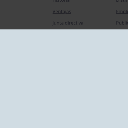
Ventajas
Empl
Junta directiva
Publi
Canal de Denuncias
Comp
Transparencia
FAQ C
ACCESO EMPLEADOS