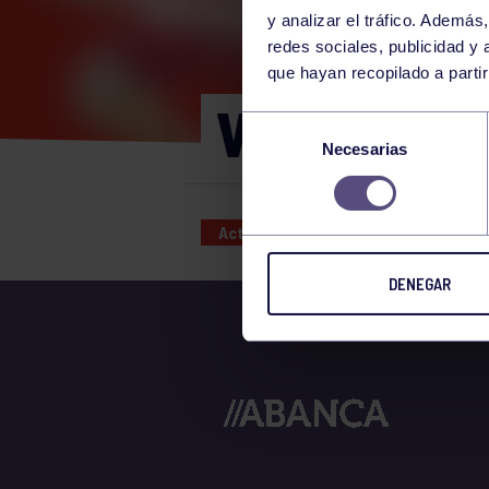
y analizar el tráfico. Ademá
redes sociales, publicidad y
que hayan recopilado a parti
VIERNES 16
Selección
Necesarias
de
consentimiento
Actividades deportivas
16 JUN
DENEGAR