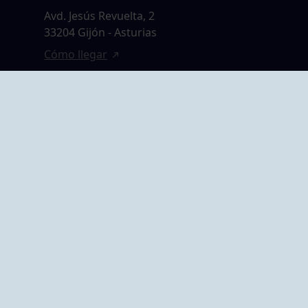
Avd. Jesús Revuelta, 2
33204 Gijón - Asturias
Cómo llegar
GRUPO BEGOÑA
14,
Calle Anselmo
rias
Cifuentes, 1 33201
Gijón - Asturias
Cómo llegar
ta