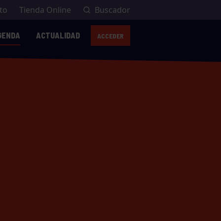
to
Tienda Online
Buscador
GENDA
ACTUALIDAD
ACCEDER