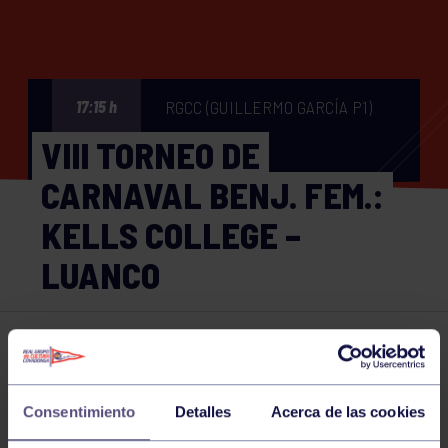
RGCC (GUILLERMO GARCÍA P1)
17:15 h
VIII TORNEO DE
CARNAVAL BENJ. FEM.:
KELLS COLLEGE –
LUANCO
Baloncesto
20 FEB 2023
Comparte
Consentimiento
Detalles
Acerca de las cookies