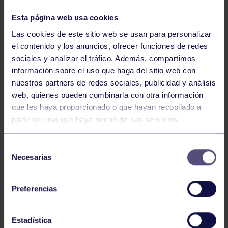
NOTICIAS RELACIONADAS
Esta página web usa cookies
Las cookies de este sitio web se usan para personalizar
el contenido y los anuncios, ofrecer funciones de redes
sociales y analizar el tráfico. Además, compartimos
información sobre el uso que haga del sitio web con
nuestros partners de redes sociales, publicidad y análisis
web, quienes pueden combinarla con otra información
que les haya proporcionado o que hayan recopilado a
partir del uso que haya hecho de sus servicios.
Baloncesto
13 Abr 2026
ÚLTIMOS RESULTADOS DE LA SECCIÓN
Selección
Necesarias
de
consentimiento
Preferencias
Estadística