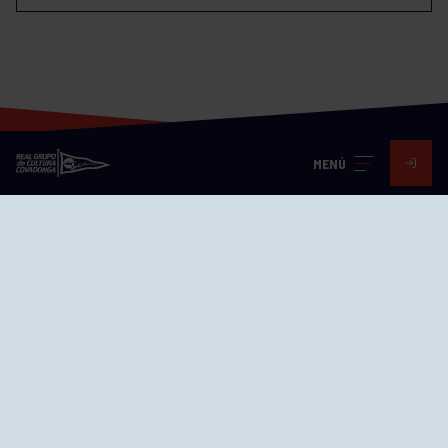
MENÚ
Visita nuestras redes
SEDES
CIERRE WEB CURSILLOS
Cómo llegar