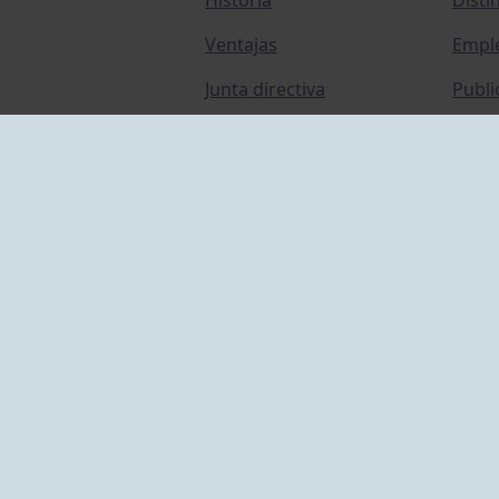
Ventajas
Empl
Junta directiva
Publi
Canal de Denuncias
Comp
Transparencia
FAQ C
ACCESO EMPLEADOS