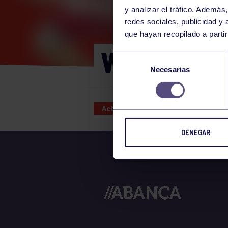
y analizar el tráfico. Ademá
redes sociales, publicidad y
que hayan recopilado a parti
WOD 12:30
Selección
Necesarias
de
consentimiento
Actividades deportivas
12 JUL
DENEGAR