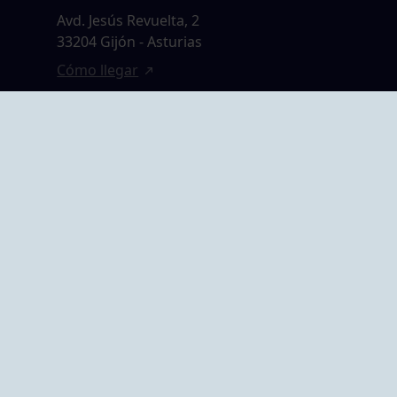
Avd. Jesús Revuelta, 2
33204 Gijón - Asturias
Cómo llegar
GRUPO BEGOÑA
14,
Calle Anselmo
rias
Cifuentes, 1 33201
Gijón - Asturias
Cómo llegar
ta