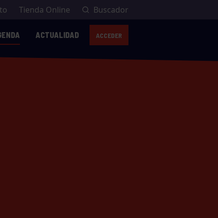
to
Tienda Online
Buscador
GENDA
ACTUALIDAD
ACCEDER