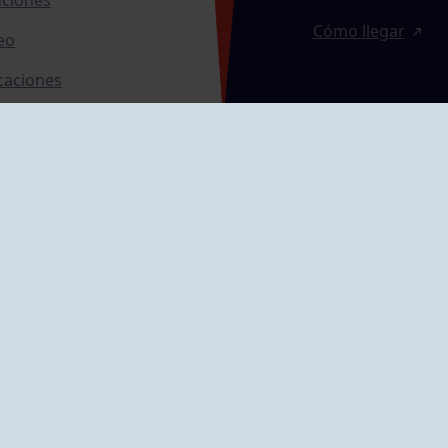
Cómo llegar
eo
caciones
ras
GRUPÍN «PLAYA»
ontrol Accesos
Calle Emilio Tuya, 
33202 Gijón, Astu
Cómo llegar
GRUPO MAREO
Camín de la Cues
Gil, nº 290
Cómo llegar